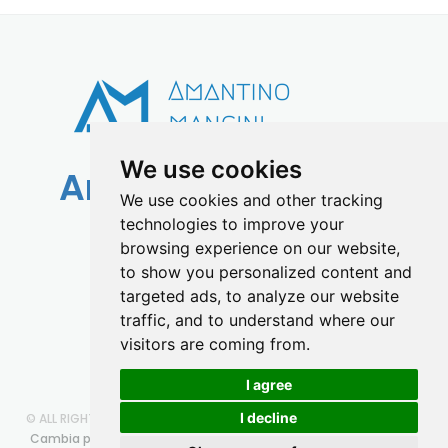
We use cookies
Amantino Mancini
We use cookies and other tracking
technologies to improve your
info@amantinomancini.com
browsing experience on our website,
to show you personalized content and
targeted ads, to analyze our website
traffic, and to understand where our
visitors are coming from.
I agree
I decline
© ALL RIGHTS RESERVED
Privacy Policy
Cookie Policy
Cambia preferenze cookies
SIRO Consulting
through VIDA