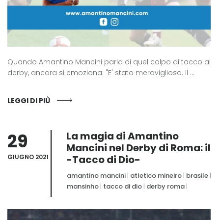
Quando Amantino Mancini parla di quel colpo di tacco al
derby, ancora si emoziona: "E' stato meraviglioso. Il ...
LEGGI DI PIÙ
29
La magia di Amantino
Mancini nel Derby di Roma: il
GIUGNO 2021
-Tacco di Dio-
amantino mancini
|
atletico mineiro
|
brasile
|
mansinho
|
tacco di dio
|
derby roma
|