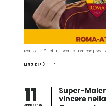
Krstovic al 12', poi la risposta di Hermoso poco pri
LEGGI DI PIÙ
11
Super-Malen,
vincere nell
APRILE 2026