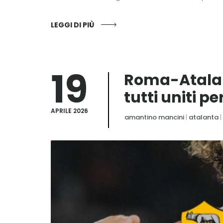
LEGGI DI PIÙ
19
Roma-Atalant
tutti uniti p
APRILE 2026
amantino mancini
|
atalanta
|