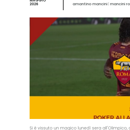
MAGGIO
amantino mancini
|
mancini r
2026
Si è vissuto un magico lunedì sera all'Olimpico,