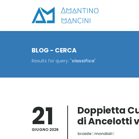
BLOG - CERCA
Results for query: "
classifica
"
21
Doppietta Cunh
di Ancelotti v
GIUGNO 2026
brasile
|
mondiali
|