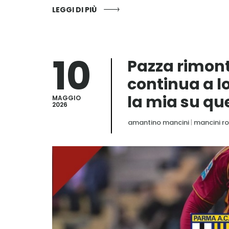
LEGGI DI PIÙ
10
Pazza rimont
continua a l
la mia su que
MAGGIO
2026
amantino mancini
|
mancini r