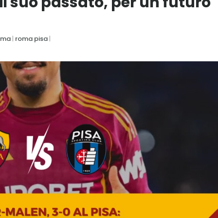
il suo passato, per un futuro
oma
|
roma pisa
|