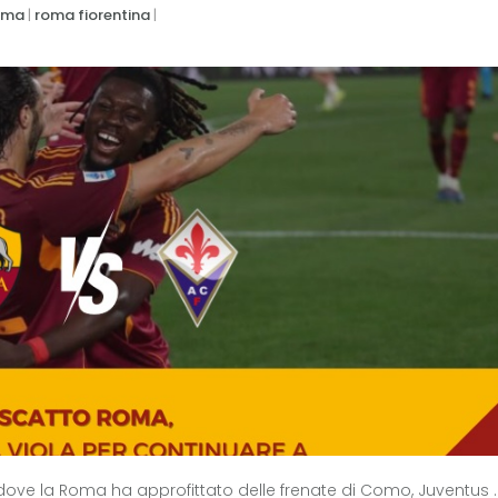
oma
|
roma fiorentina
|
 dove la Roma ha approfittato delle frenate di Como, Juventus ..