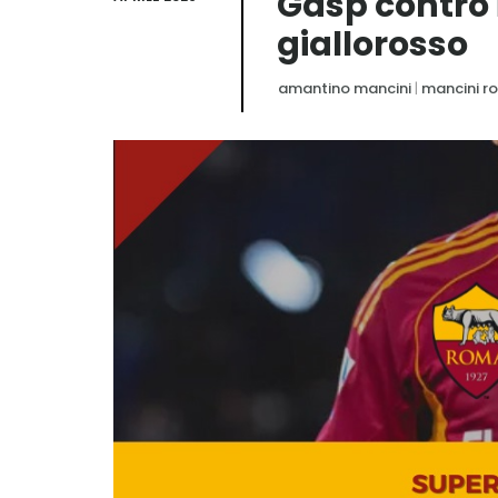
Gasp contro 
giallorosso
amantino mancini
|
mancini r