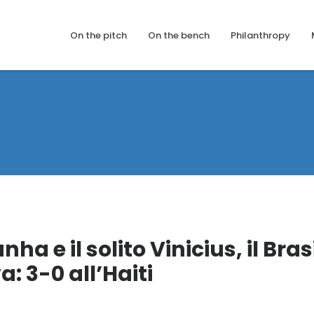
On the pitch
On the bench
Philanthropy
a e il solito Vinicius, il Bras
a: 3-0 all’Haiti