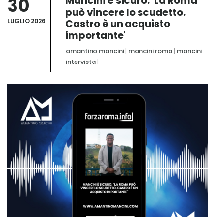
30
Mancini è sicuro: 'La Roma
può vincere lo scudetto.
LUGLIO 2026
Castro è un acquisto
importante'
amantino mancini
|
mancini roma
|
mancini
intervista
|