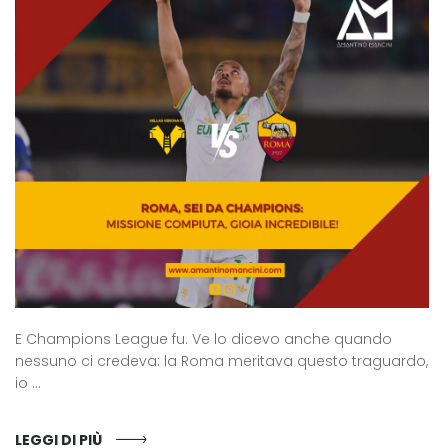
E Champions League fu. Ve lo dicevo anche quando
nessuno ci credeva: la Roma meritava questo traguardo,
io ...
LEGGI DI PIÙ