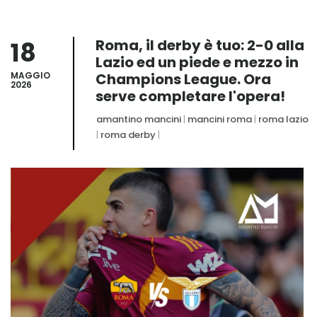
18
Roma, il derby è tuo: 2-0 alla
Lazio ed un piede e mezzo in
MAGGIO
Champions League. Ora
2026
serve completare l'opera!
amantino mancini
|
mancini roma
|
roma lazio
|
roma derby
|