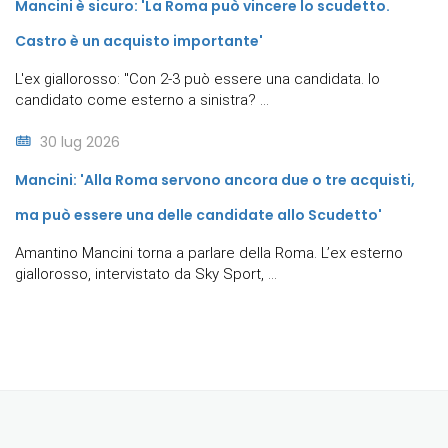
Mancini è sicuro: 'La Roma può vincere lo scudetto.
Castro è un acquisto importante'
L'ex giallorosso: "Con 2-3 può essere una candidata. Io
candidato come esterno a sinistra? ...
30 lug 2026
Mancini: 'Alla Roma servono ancora due o tre acquisti,
ma può essere una delle candidate allo Scudetto'
Amantino Mancini torna a parlare della Roma. L’ex esterno
giallorosso, intervistato da Sky Sport, ...