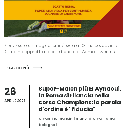
Si è vissuto un magico lunedì sera all'Olimpico, dove la
Roma ha approfittato delle frenate di Como, Juventus ...
LEGGI DI PIÙ
26
Super-Malen più El Aynaoui,
la Roma si rilancia nella
APRILE 2026
corsa Champions: la parola
d'ordine è "fiducia"
amantino mancini
|
mancini roma
|
roma
bologna
|