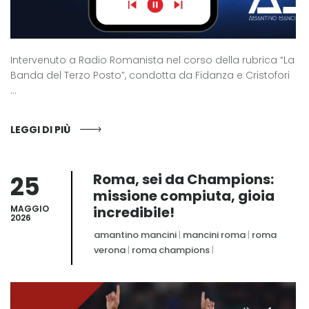
Intervenuto a Radio Romanista nel corso della rubrica “La
Banda del Terzo Posto”, condotta da Fidanza e Cristofori
...
LEGGI DI PIÙ
25
Roma, sei da Champions:
missione compiuta, gioia
MAGGIO
incredibile!
2026
amantino mancini
|
mancini roma
|
roma
verona
|
roma champions
|