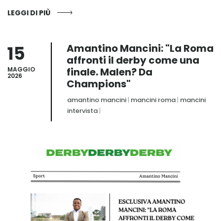
LEGGI DI PIÙ
15
Amantino Mancini: "La Roma
affronti il derby come una
MAGGIO
finale. Malen? Da
2026
Champions"
amantino mancini
|
mancini roma
|
mancini
intervista
|