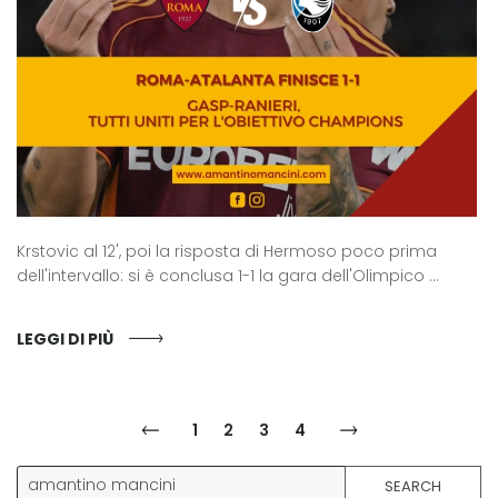
Krstovic al 12', poi la risposta di Hermoso poco prima
dell'intervallo: si è conclusa 1-1 la gara dell'Olimpico ...
LEGGI DI PIÙ
1
2
3
4
SEARCH