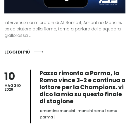
Intervenuto ai microfoni di All Roma.it, Amantino Mancini,
ex calciatore della Roma, torna a parlare della squadra
giallorossa ...
LEGGI DI PIÙ
10
Pazza rimonta a Parma, la
Roma vince 3-2 e continua a
MAGGIO
lottare per la Champions. vi
2026
dico la mia su questo finale
di stagione
amantino mancini
|
mancini roma
|
roma
parma
|