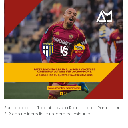
Serata pazza al Tardini, dove la Roma batte il Parma per
3-2 con un'incredibile rimonta nei minuti di ...