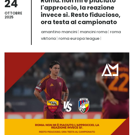
24
Roma: non mi è piaciuto
l'approccio, la reazione
OTTOBRE
invece sì. Resto fiducioso,
2025
ora testa al campionato
amantino mancini
|
mancini roma
|
roma
viktoria
|
roma europa league
|